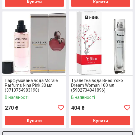
сайті.
Купити
Купити
ОПЛАТА
Ви можете внести повну або часткову
(150 грн) передоплату на карту.
Менеджер додатково надасть вам
реквізити.
Парфумована вода Morale
Туалетна вода Bi-es Yoko
Parfums Nina Pink 30 мл
Dream Woman 100 мл
(3713754983198)
(5902734841896)
В наявності
В наявності
270
404
₴
₴
ДОСТАВКА
Купити
Купити
Відправляємо замовлення у будь-яке
відкрите відділення Нової пошти та