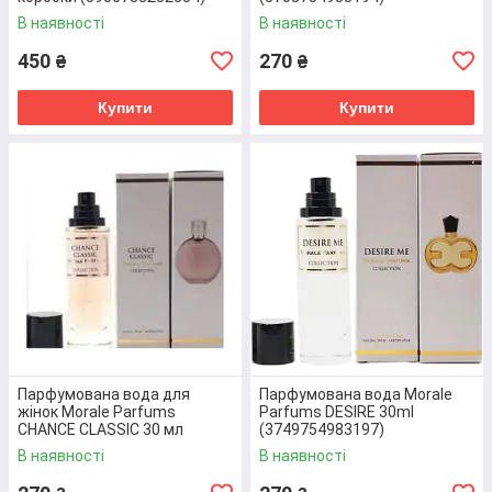
В наявності
В наявності
450
270
₴
₴
Купити
Купити
Вода парфумована Remy Marquis
Легкий та доволі приємний аромат, який є
ідеальним варіантом для теплої пори року.
Основними нотами парфумованої води є цвіт
яблуні, персик, жасмин та сандал. Об’єм - 50 мл.
Перейти до товару
Парфумована вода для
Парфумована вода Morale
жінок Morale Parfums
Parfums DESIRE 30ml
CHANCE CLASSIC 30 мл
(3749754983197)
(3743214258887)
В наявності
В наявності