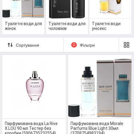
волосся, шампуні, дезодоранти та
парфуми
, а
також великий вибір косметики.
Перейти до вибору
Туалетні води для
Туалетні води для
Туалетні води
жінок
чоловіків
унісекс
Сортування
0
Фільтри
ПАРФУМОВАНА ВОДА: ВАРІАНТИ, ЯКІ
ВИБИРАЮТЬ НАЙЧАСТІШЕ
Парфумована вода La Rive
Парфумована вода Morale
X.LOU 90 мл Тестер без
Parfums Blue Light 30мл
коробки (5906735232554)
(3708754983194)