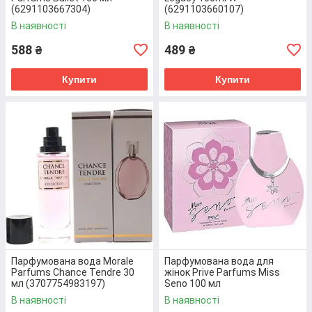
(6291103667304)
(6291103660107)
В наявності
В наявності
588
489
₴
₴
ІНДИВІДУАЛЬНИЙ ПІДХІД
Купити
Купити
Ми цінуємо кожного клієнта, який вирішив
здійснити покупку в “E-MAG”. Менеджери не тільки
нададуть вам інформацію про будь-який товар, але
й допоможуть з його підбором з урахуванням
ваших побажань.
Дізнатися про нас більше
Парфумована вода Morale
Парфумована вода для
ЯК КУПИТИ ТУАЛЕТНУ ВОДУ В НАШОМУ
Parfums Chance Tendre 30
жінок Prive Parfums Miss
ІНТЕРНЕТ-МАГАЗИНІ?
мл (3707754983197)
Seno 100 мл
(6291103665539)
В наявності
В наявності