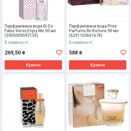
ІНТЕРНЕТ-МАГАЗИНІ “E-MAG”?
Парфумована вода Bi-Es
Парфумована вода Prive
Fabio Verso Enjoy Me 50 мл
Parfums Birthstone 90 мл
(5905009047139)
(6291103661678)
В наявності
В наявності
269,50
588
₴
₴
УНІКАЛЬНИЙ АСОРТИМЕНТ
Купити
Купити
Ми пропонуємо більше 5 тисяч товарів. Серед них
ви знайдете туалетні води, засоби для прання,
фарби для волосся, товари для дітей, а також
брашинг та інші аксесуари.