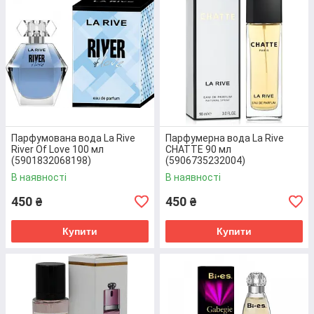
цього аромату є шафран, турецька троянда, білий
кедр та ладан. Об’єм - 30 мл.
Перейти до товару
Парфумована вода La Rive
Парфумерна вода La Rive
River Of Love 100 мл
CHATTE 90 мл
(5901832068198)
(5906735232004)
В наявності
В наявності
450
450
₴
₴
Купити
Купити