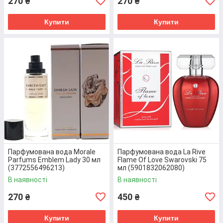
270
270
₴
₴
Купити
Купити
Туалетна вода Shaman
Оригінальна туалетна вода, яка має приємний та
Парфумована вода Morale
Парфумована вода La Rive
легкий аромат і є доволі стійкою. Головними нота
Parfums Emblem Lady 30 мл
Flame Of Love Swarovski 75
(3772556496213)
мл (5901832062080)
цього запаху є апельсин, евкаліпт, лаванда, а
також мускус. Об’єм - 100 мл.
В наявності
В наявності
270
450
₴
₴
Перейти до товару
Купити
Купити