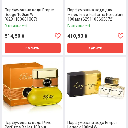
ЯКІСТЬ ТОВАРІВ
Парфумована вода Emper
Парфумована вода для
З більшістю виробників ми працюємо вже багато
Rouge 100мл W
жінок Prive Parfums Porcelain
(6291103661067)
100 мл (6291103663672)
років, тому впевнені в якості продукції, яку вони
пропонують. Усі товари є безпечними у випадку їх
В наявності
В наявності
використання згідно з інструкцією.
514,50
410,50
₴
₴
Купити
Купити
ЦІНОВА ПОЛІТИКА
Потрібна
елітна парфумерія
чи засоби для
відновлення волосся? У нас ці товари ви зможете
придбати значно дешевше, ніж в інших магазинах,
адже ми працюємо напряму з виробниками.
Парфумована вода Prive
Парфумована вода Emper
Parfums Ballet 100 мл
Legacy 100ml W