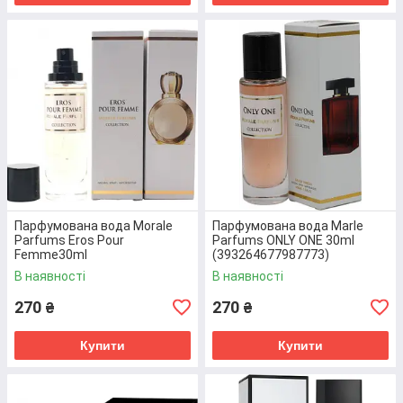
Парфумована вода Morale
Парфумована вода Marle
Parfums Eros Pour
Parfums ONLY ONE 30ml
Femme30ml
(393264677987773)
(3759754983196)
В наявності
В наявності
270
270
₴
₴
Парфумована вода Morale Parfums
Купити
Купити
Sanchul
Універсальна парфумована вода, яка підійде як
для чоловіків, так і для жінок. Основними нотами