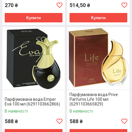
270
514,50
₴
₴
Купити
Купити
ВИБІР
Ми пропонуємо великий вибір товар для
жінок та чоловіків.Ознайомтеся з
характеристиками варіантів та оберіть
туалетну воду для себе.
Парфумована вода Prive
Парфумована вода Emper
Parfums Life 100 мл
ЗАЯВКА
Eva 100 мл (6291103662866)
(6291103665829)
В наявності
В наявності
Щоб заказати духи чи туалетну воду,
зв’яжіться з нами телефоном або
588
588
₴
₴
самостійно оформіть замовлення на