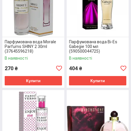
Туалетна вода для чоловіків
Rasasi Hope
Унікальна туалетна вода, яка належить до
сімейства східних ароматів. Основними нотами є
квіти, цитруси, морська вода. Парфумована вода
Парфумована вода Morale
Парфумована вода Bi-Es
продається в ємності 75 мл.
Parfums SHINY 2 30ml
Gabegie 100 мл
(37645596218)
(590500044725)
В наявності
В наявності
Перейти до товару
270
404
₴
₴
Купити
Купити
Усі позиції каталогу!
ЧОМУ ВАРТО ЗРОБИТИ ПОКУПКУ В