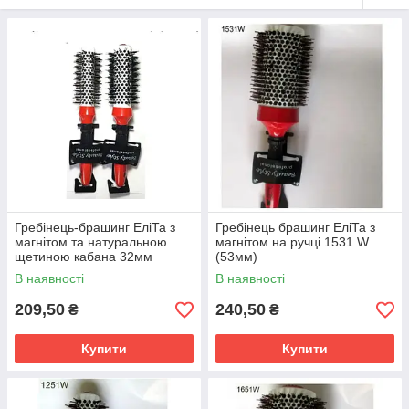
Гребінець-брашинг ЕліТа з
Гребінець брашинг ЕліТа з
магнітом та натуральною
магнітом на ручці 1531 W
щетиною кабана 32мм
(53мм)
В наявності
В наявності
209,50
240,50
₴
₴
Купити
Купити