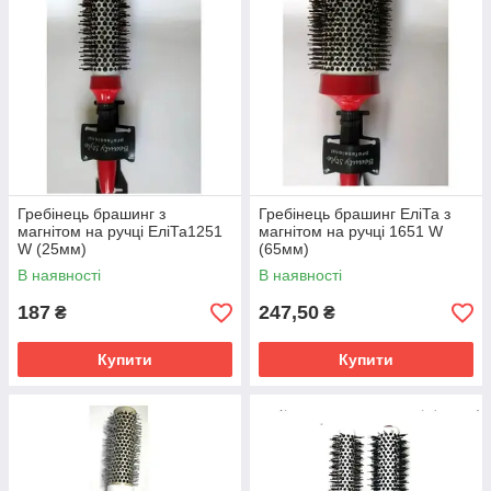
Гребінець брашинг з
Гребінець брашинг ЕліТа з
магнітом на ручці ЕліТа1251
магнітом на ручці 1651 W
W (25мм)
(65мм)
В наявності
В наявності
187
247,50
₴
₴
Купити
Купити