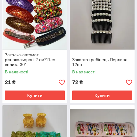
Заколка-автомат
різнокольорові 2 см*11см
Заколка гребінець Перлина
велика 301
12шт
В наявності
В наявності
21
72
₴
₴
Купити
Купити