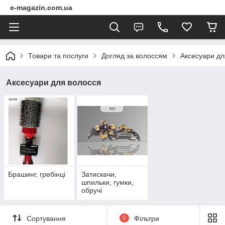
e-magazin.com.ua
Товари та послуги
Догляд за волоссям
Аксесуари дл
Аксесуари для волосся
Брашинг, гребінці
Затискачи,
шпильки, гумки,
обручі
Сортування
0
Фільтри