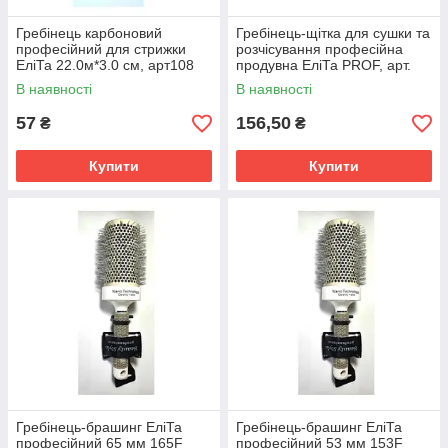
Гребінець карбоновий
Гребінець-щітка для сушки та
професійний для стрижки
розчісування професійна
ЕліТа 22.0м*3.0 см, арт108
продувна ЕліТа PROF, арт.
VNSKL
В наявності
В наявності
57
156,50
₴
₴
Купити
Купити
Гребінець-брашинг ЕліТа
Гребінець-брашинг ЕліТа
професійний 65 мм 165F
професійний 53 мм 153F