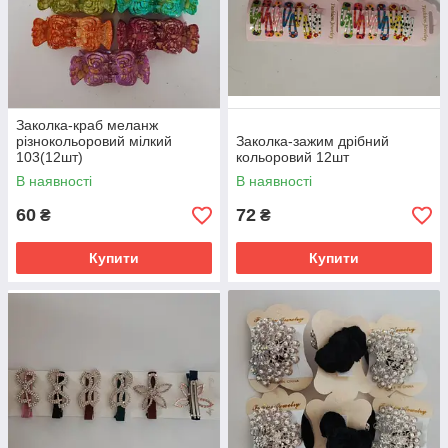
Заколка-краб меланж
різнокольоровий мілкий
Заколка-зажим дрібний
103(12шт)
кольоровий 12шт
В наявності
В наявності
60
72
₴
₴
Купити
Купити