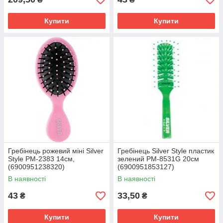
Купити
Купити
Гребінець рожевий міні Silver
Гребінець Silver Style пластик
Style РМ-2383 14см,
зелений РМ-8531G 20см
(6900951238320)
(6900951853127)
В наявності
В наявності
43
33,50
₴
₴
Купити
Купити