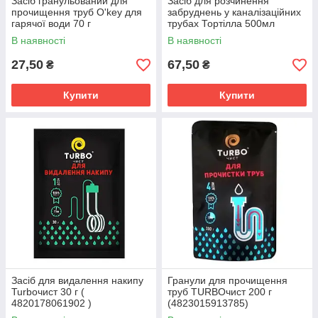
Засіб гранульований для
Засіб для розчинення
прочищення труб O'key для
забруднень у каналізаційних
гарячої води 70 г
трубах Тортілла 500мл
(4820049381665)
(4820178060929)
В наявності
В наявності
27,50
67,50
₴
₴
Купити
Купити
Засіб для видалення накипу
Гранули для прочищення
Turboчист 30 г (
труб TURBOчист 200 г
4820178061902 )
(4823015913785)