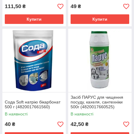
111,50
49
₴
₴
Купити
Купити
Засіб ПАРУС для чищення
Сода Soft натрію бікарбонат
посуду, кахеля, сантехніки
500 г (4820017661560)
500г (4820017660525)
В наявності
В наявності
40
42,50
₴
₴