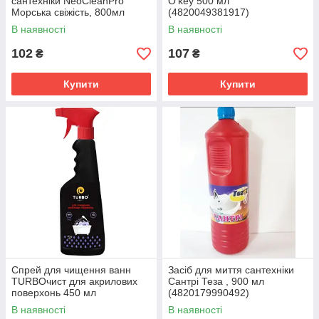
сантехніки NeoCleanPro
O'key 500 мл
Морська свіжість, 800мл
(4820049381917)
(4820255110295)
В наявності
В наявності
102
107
₴
₴
Купити
Купити
Спрей для чищення ванн
Засіб для миття сантехніки
TURBOчист для акрилових
Сантрі Теза , 900 мл
поверхонь 450 мл
(4820179990492)
(4820178060806)
В наявності
В наявності