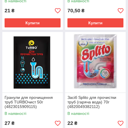
В наявності
В наявності
21
70,50
₴
₴
Купити
Купити
Гранули для прочищення
Засіб Splito для прочистки
труб TURBOчист 50г
труб (гаряча вода) 70г
(4823015909115)
(4820049382112)
В наявності
В наявності
27
22
₴
₴