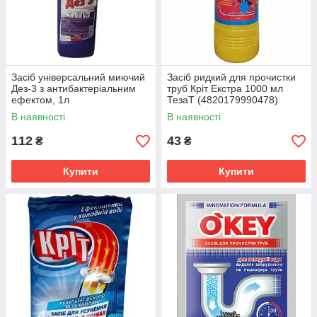
Засіб універсальний миючий
Засіб ридкий для прочистки
Дез-3 з антибактеріальним
труб Кріт Екстра 1000 мл
ефектом, 1л
ТезаТ (4820179990478)
(4820025130829)
В наявності
В наявності
112
43
₴
₴
Купити
Купити