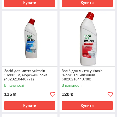
Купити
Купити
Засіб для миття унітазів
Засіб для миття унітазів
"RoNi" 1л, морський бриз
"RoNi" 1л, квітковий
(4820210440771)
(4820210440788)
В наявності
В наявності
115
120
₴
₴
Купити
Купити