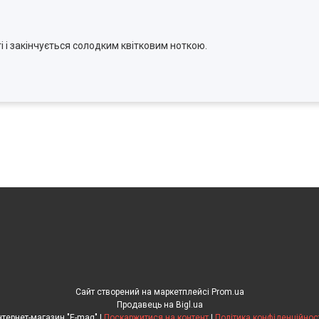
ті і закінчується солодким квітковим ноткою.
Сайт створений на маркетплейсі
Prom.ua
Продавець на Bigl.ua
Інтернет-магазин "E-mag" |
Поскаржитися на контент
|
Політика конфіденційнос