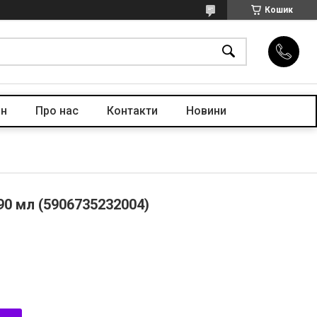
Кошик
ін
Про нас
Контакти
Новини
90 мл (5906735232004)