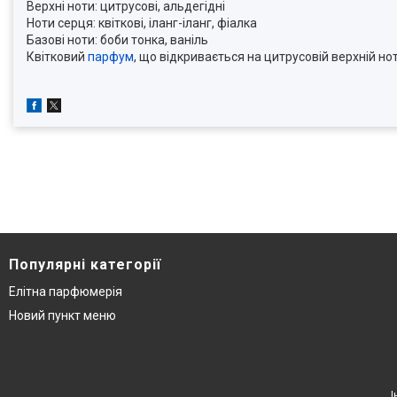
Верхні ноти: цитрусові, альдегідні
Ноти серця: квіткові, іланг-іланг, фіалка
Базові ноти: боби тонка, ваніль
Квітковий
парфум
, що відкривається на цитрусовій верхній но
Популярні категорії
Елітна парфюмерія
Новий пункт меню