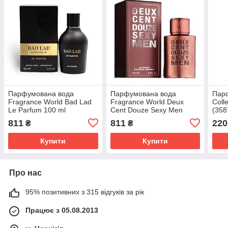
Парфумована вода
Парфумована вода
Пар
Fragrance World Bad Lad
Fragrance World Deux
Coll
Le Parfum 100 ml
Cent Douze Sexy Men
(358
100ml (6290360374871)
811
811
220
₴
₴
Купити
Купити
Про нас
95% позитивних з 315 відгуків за рік
Працює з 05.08.2013