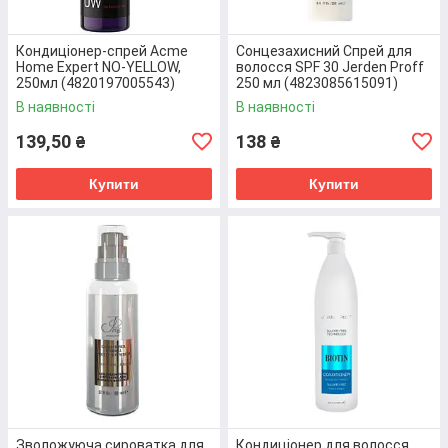
процедурю. Такий ефект досягається завдяки
унікальному поєднанню екстрактів лікарських
трав, кокосової олії та молочних протеїнів.
Кондиціонер-спрей Acme
Сонцезахисний Спрей для
Home Expert NO-YELLOW,
волосся SPF 30 Jerden Proff
250мл (4820197005543)
250 мл (4823085615091)
Перейти до товару
В наявності
В наявності
139,50
138
₴
₴
Купити
Купити
Зволожуюча сироватка для
Кондиціонер для волосся