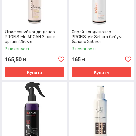
Двофазний кондиціонер
Спрей-кондиціонер
PROFIStyle ARGAN З олією
PROFIStyle Sebum Себум
арганії 250мл
баланс 250 мл
(4820003290835)
(4820003291559)
В наявності
В наявності
165,50
165
₴
₴
Купити
Купити
Бальзам ламінуючий для захисту
волосся Spa Master PROTECT LINE
970 мл ( 3800010528788 )
Відновлює структуру волосини з середини по всій
її довжині, захищає від шкідливого впливу
ультрафіолетового проміння та термічних