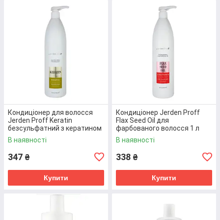
Завдяки його застосуванню відбувається
відновлення волосся на клітинному рівні. Кератин,
що входить до складу засобу,відновлює кінчики
волосся зсередини. Пасма набувають здорового,
природного та привабливого вигляду.
Перейти до товару
Кондиціонер для волосся
Кондиціонер Jerden Proff
Jerden Proff Keratin
Flax Seed Oil для
безсульфатний з кератином
фарбованого волосся 1 л
1 л (4823085614032)
(4823085601926)
В наявності
В наявності
347
338
₴
₴
Купити
Купити