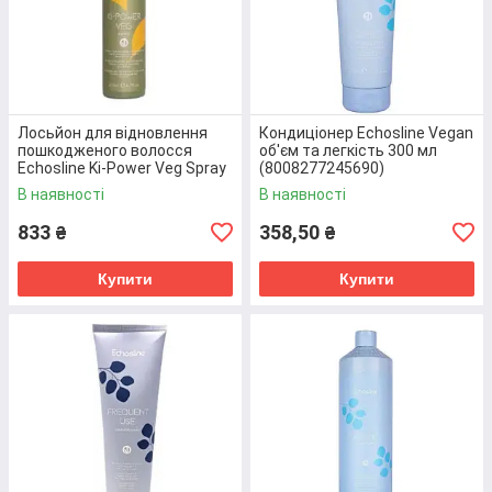
Усі позиції каталогу!
Лосьйон для відновлення
Кондиціонер Echosline Vegan
В "E-MAG" ПРИДБАТИ МАСКИ ДЛЯ РОСТУ
пошкодженого волосся
об'єм та легкість 300 мл
ВОЛОССЯ НАЙБІЛЬШ ВИГІДНО!
Echosline Ki-Power Veg Spray
(8008277245690)
200 мл (8008277245287)
В наявності
В наявності
833
358,50
₴
₴
Купити
Купити
ПЕРЕВАГИ У ЦІНІ
Ми являємся офіційним дилером провідних
вітчизняних та закордонних виробників б'юті
індустрії. Можемо собі дозволити мінімальні
націнки від постачальників і посередників. На