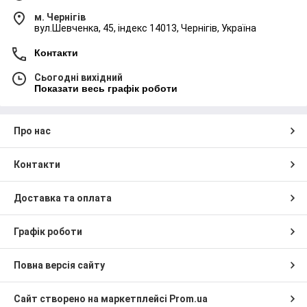
м. Чернігів
вул.Шевченка, 45, індекс 14013, Чернігів, Україна
Контакти
ВИГОДИ ДЛЯ ОПТОВИХ ПОКУПЦІВ
Сьогодні вихідний
Якщо Ви вирішили придбати бальзам для волосся
Показати весь графік роботи
більше однієї упаковки, для Вас передбачені
суттєві знижки. До того ж багато товарів
відпускаються за акційними цінами.
Про нас
Контакти
Доставка та оплата
Графік роботи
НАЯВНІСТЬ ВЛАСНОЇ ТОРГОВОЇ
МАРКИ
Повна версія сайту
Пропонуємо продукцію власного
виробництва.Професійні аксесуари для волосся в
Сайт створено на маркетплейсі
Prom.ua
тім числі
гелі, пінки, віск
від «Еліта»,виготовленні з