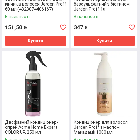
кінчиків волосся Jerden Proff
безсульфатний з біотином
60 мл (4823074406167)
Jerden Proff 1л
(4823085624413)
Маска дисциплінуюча Echosline
В наявності
В наявності
Seliar 1л. (8033210290062)
151,50
347
₴
₴
Відновлює структуру волосини з середини по всій
її довжині, зміцнює коріння та сприяє профілактиці
Купити
Купити
випадіння. Такий ефект досягається завдяки
унікальному поєднанню екстрактів лікарських
трав, олії какао і арганового дерева. Внаслідок його
застосування пасма стають гладенькими та
пружними, з природним блиском.
Перейти до товару
Двофазний кондиціонер-
Кондиціонер для волосся
спрей Acme Home Expert
Jerden Proff з маслом
COLOR UP, 250 мл
Макадамії 1000 мл
(4820197005444)
(4823085620484)
В наявності
В наявності