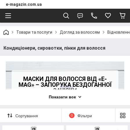
e-magazin.com.ua
Товари та послуги
Догляд за волоссям
Відновленн
Кондиціонери, сировотки, пінки для волосся
МАСКИ ДЛЯ ВОЛОССЯ ВІД «E-
MAG» – ЗАПОРУКА БЕЗДОГАННОЇ
ЗАЧІСКИ
Показати все
ІНТЕРНЕТ-МАГАЗИН «E-MAG»
ПРОПОНУЄ МАСКИ ДЛЯ РОСТУ
ВОЛОССЯ ТА ІНШІ КОСМЕТИЧНІ
ЗАСОБИ, ЩО ДОПОМОЖУТЬ КОЖНІЙ
Сортування
0
Фільтри
ЖІНЦІ МАТИ ПРИВАБЛИВИЙ ВИГЛЯД.
ЛИШЕ ПЕРЕВІРНА ПРОДУКЦІЯ З