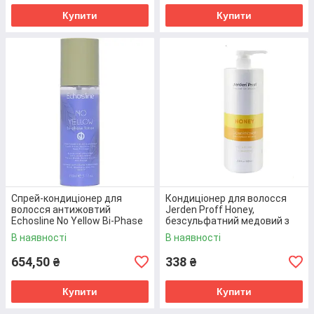
Купити
Купити
Спрей-кондиціонер для
Кондиціонер для волосся
волосся антижовтий
Jerden Proff Honey,
Echosline No Yellow Bi-Phase
безсульфатний медовий з
Lotion 150 мл
маточним молочком, 1 л
В наявності
В наявності
(8008277245102)
(4823085624376)
654,50
338
₴
₴
Крем-флюїд Echosline проти
посічених кінчиків 100 мл
Купити
Купити
(8033210296927)