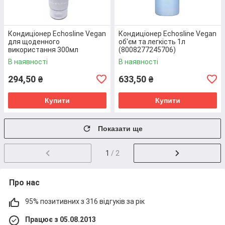
пропоновані масла для волосся та інші засоби ціни
вигідно відрізняються від конкурентів.
Кондиціонер Echosline Vegan
Кондиціонер Echosline Vegan
для щоденного
об'єм та легкість 1л
використання 300мл
(8008277245706)
(8008277245638)
В наявності
В наявності
294,50
633,50
₴
₴
Купити
Купити
ВЕЛИКИЙ ВИБІР
Своїм клієнтам пропонуємо маски для волосся, а
Показати ще
також
лаки, кондиціонери, спреї, флюід
у
різноманітному асортименті від виробників, які
добре зарекомендували себе на ринку. Позиції в
1
/ 2
каталозі постійно оновлюються. У нас лише
оригінальна продукція від брендів з бездоганною
репутацією.
Про нас
95% позитивних з 316 відгуків за рік
Працює з 05.08.2013