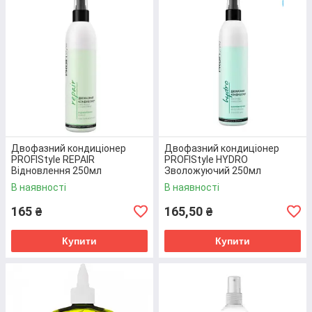
СЕРТИФІКАТАМИ ЯКОСТІ.
Перейти до вибору
ТОПОВІ ПРОПОЗИЦІЇ
Двофазний кондиціонер
Двофазний кондиціонер
PROFIStyle REPAIR
PROFIStyle HYDRO
Відновлення 250мл
Зволожуючий 250мл
(4820003290170)
(4820003290149)
В наявності
В наявності
165
165,50
₴
₴
Купити
Купити