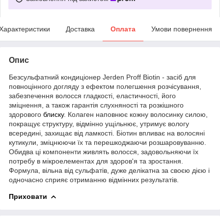
Характеристики
Доставка
Оплата
Умови повернення
Опис
Безсульфатний кондиціонер Jerden Proff Biotin - засіб для
повноцінного догляду з ефектом полегшення розчісування,
забезпечення волосся гладкості, еластичності, його
зміцнення, а також гарантія слухняності та розкішного
здорового
блиску
. Колаген наповнює кожну волосинку силою,
покращує структуру, відмінно ущільнює, утримує вологу
всередині, захищає від ламкості. Біотин впливає на волосяні
кутикули, зміцнюючи їх та перешкоджаючи розшаровуванню.
Обидва ці компоненти живлять волосся, задовольняючи їх
потребу в мікроелементах для здоров'я та зростання.
Формула, вільна від сульфатів, дуже делікатна за своєю дією і
одночасно сприяє отриманню відмінних результатів.
Приховати