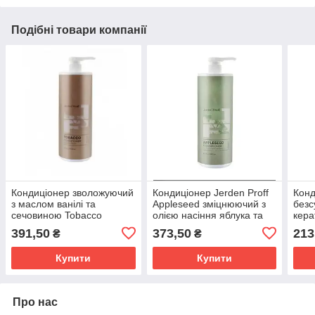
Подібні товари компанії
Кондиціонер зволожуючий
Кондиціонер Jerden Proff
Конд
з маслом ванілі та
Appleseed зміцнюючий з
безс
сечовиною Tobacco
олією насіння яблука та
кер
Jerden Proff 1л
пантенолом 1л
400м
391,50
373,50
213
₴
₴
(4823085630131)
(4823085630155)
Купити
Купити
Про нас