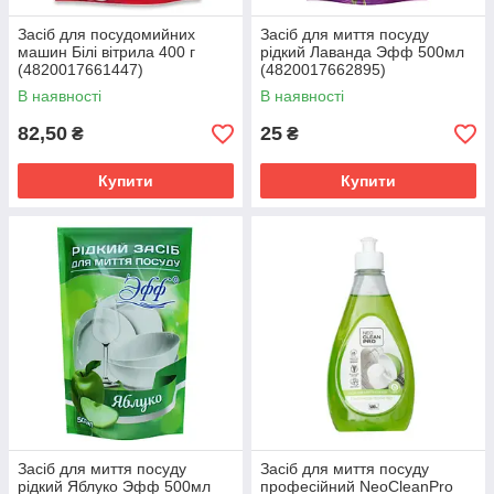
Засіб для посудомийних
Засіб для миття посуду
машин Білі вітрила 400 г
рідкий Лаванда Эфф 500мл
(4820017661447)
(4820017662895)
В наявності
В наявності
82,50
25
₴
₴
Купити
Купити
Засіб для миття посуду
Засіб для миття посуду
рідкий Яблуко Эфф 500мл
професійний NeoCleanPro