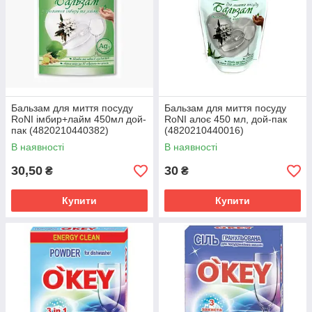
Бальзам для миття посуду
Бальзам для миття посуду
RoNI імбир+лайм 450мл дой-
RoNI алоє 450 мл, дой-пак
пак (4820210440382)
(4820210440016)
В наявності
В наявності
30,50
30
₴
₴
Купити
Купити