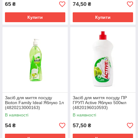
65
74,50
₴
₴
Купити
Купити
Засіб для миття посуду
Засіб для миття посуду ПР
Bioton Family Ideal Яблуко 1л
ГРУП Active Яблуко 500мл
(4820213000163)
(4820196010593)
В наявності
В наявності
54
57,50
₴
₴