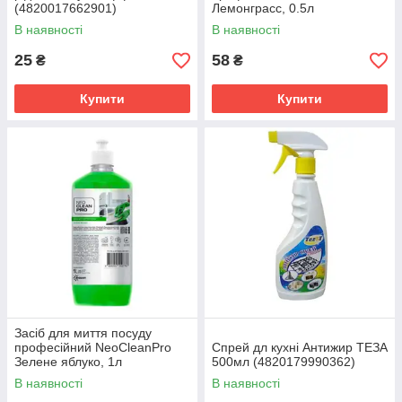
(4820017662901)
Лемонграсс, 0.5л
(4820255110271)
В наявності
В наявності
25
58
₴
₴
Купити
Купити
Засіб для миття посуду
професійний NeoCleanPro
Спрей дл кухні Антижир ТЕЗА
Зелене яблуко, 1л
500мл (4820179990362)
(4820255110776)
В наявності
В наявності