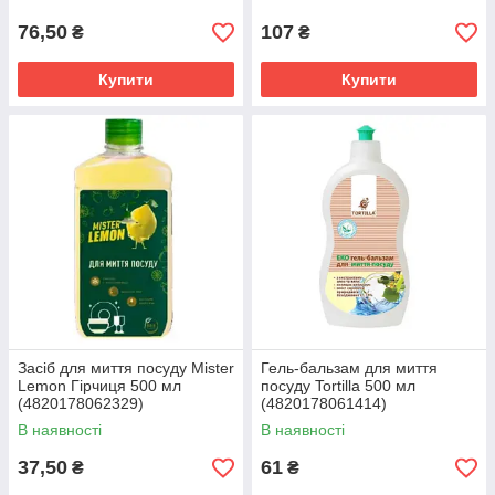
76,50
107
₴
₴
Купити
Купити
Засіб для миття посуду Mister
Гель-бальзам для миття
Lemon Гірчиця 500 мл
посуду Tortilla 500 мл
(4820178062329)
(4820178061414)
В наявності
В наявності
37,50
61
₴
₴