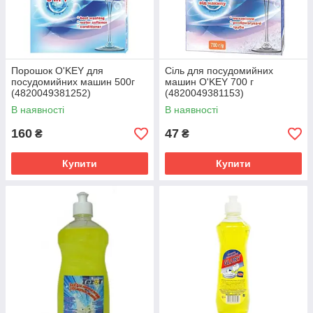
Порошок O'KEY для
Сіль для посудомийних
посудомийних машин 500г
машин O'KEY 700 г
(4820049381252)
(4820049381153)
В наявності
В наявності
160
47
₴
₴
Купити
Купити