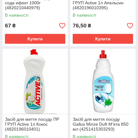
сода ефект 1000г
ГРУП Active 1л Апельсин
(4820210440979)
(4820196010395)
В наявності
В наявності
67
76,50
₴
₴
Купити
Купити
Засіб для миття посуду ПР
Засіб для миття посуду
ГРУП Active 1л Кокос
Gallus Minze Duft М'ята 850
(4820196010401)
мл (4251415303293)
В наявності
В наявності