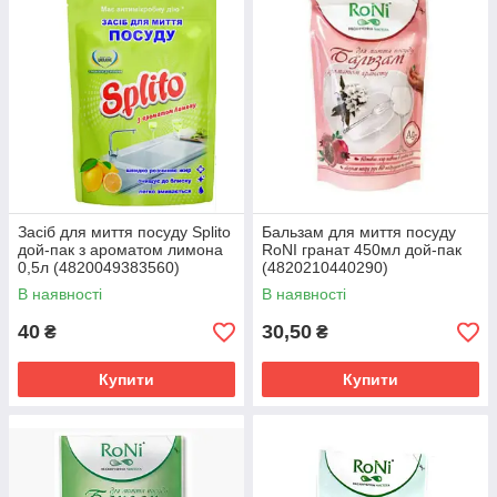
Засіб для миття посуду Splito
Бальзам для миття посуду
дой-пак з ароматом лимона
RoNI гранат 450мл дой-пак
0,5л (4820049383560)
(4820210440290)
В наявності
В наявності
40
30,50
₴
₴
Купити
Купити