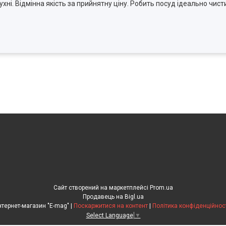
хні. Відмінна якість за прийнятну ціну. Робить посуд ідеально чист
Сайт створений на маркетплейсі
Prom.ua
Продавець на Bigl.ua
Інтернет-магазин "E-mag" |
Поскаржитися на контент
|
Політика конфіденційнос
Select Language
▼