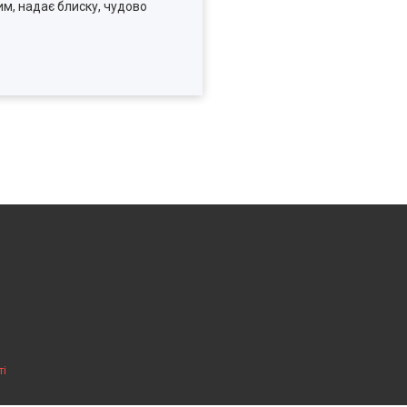
им, надає блиску, чудово
ті