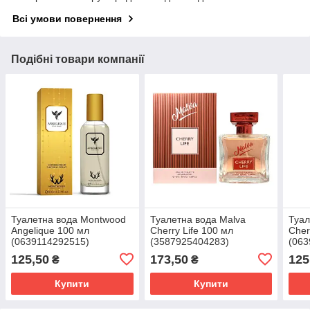
Всі умови повернення
Подібні товари компанії
Туалетна вода Montwood
Туалетна вода Malva
Туал
Angelique 100 мл
Cherry Life 100 мл
Cher
(0639114292515)
(3587925404283)
(063
125,50
173,50
125
₴
₴
Купити
Купити