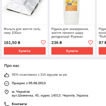
Фольга для зняття гель-
Рідина для знежирення,
Ріди
лаку 100шт
зняття липкого шару
кухн
дегідратації Фурман
"RoN
Prep&Finish 1 л
(роз
161,50
236
97
₴
₴
(4820059700456)
(482
Купити
Купити
Про нас
95% позитивних з 316 відгуків за рік
Працює з 05.08.2013
м. Чернігів
вул.Шевченка, 45, індекс 14013, Чернігів, Україна
Контакти