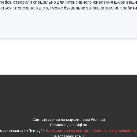
metics, створили спеціально для інтенсивного живлення шкіри ваших
ується інтенсивною дією, і може буквально за кілька хвилин зробит
Сайт створений на маркетплейсі
Prom.ua
Продавець на Bigl.ua
Інтернет-магазин "E-mag" |
Поскаржитися на контент
|
Політика конфіденційнос
Select Language
▼