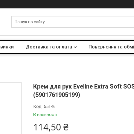
винки
Доставка та оплата
Повернення та обм
Крем для рук Eveline Extra Soft S
(5901761905199)
Код:
55146
В наявності
114,50 ₴