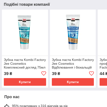
Подібні товари компанії
Зубна паста Kombi Factory
Зубна паста Kombi Factory
Зубн
Jee Cosmetics
Jee Cosmetics
проф
Комплексний догляд 75мл
Відбілювання і біокальцій
Fact
(4820000113960)
75мл (4820000113977)
Ліку
39
39
44
₴
₴
мл. 
Купити
Купити
Про нас
95% позитивних з 316 відгуків за рік