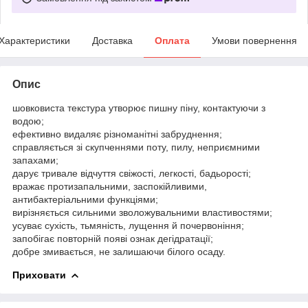
Характеристики
Доставка
Оплата
Умови повернення
Опис
шовковиста текстура утворює пишну піну, контактуючи з
водою;
ефективно видаляє різноманітні забруднення;
справляється зі скупченнями поту, пилу, неприємними
запахами;
дарує тривале відчуття свіжості, легкості, бадьорості;
вражає протизапальними, заспокійливими,
антибактеріальними функціями;
вирізняється сильними зволожувальними властивостями;
усуває сухість, тьмяність, лущення й почервоніння;
запобігає повторній появі ознак дегідратації;
добре змивається, не залишаючи білого осаду.
Приховати