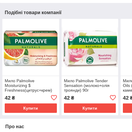
Подібні товари компанії
Мило Palmolive
Мило Palmolive Tender
Мило
Moisturizing $
Sensation (молоко+олія
Oils
Freshness(цитрус+крем)
троянди) 90г
каме
90г (8693495051101)
(8693495051149)
(871
42
42
42
₴
₴
Купити
Купити
Про нас