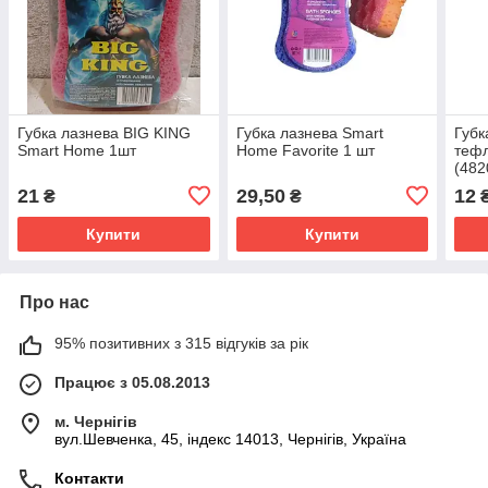
Губка лазнева BIG KING
Губка лазнева Smart
Губ
Smart Home 1шт
Home Favorite 1 шт
теф
(482
21
29,50
12
₴
₴
Купити
Купити
Про нас
95% позитивних з 315 відгуків за рік
Працює з 05.08.2013
м. Чернігів
вул.Шевченка, 45, індекс 14013, Чернігів, Україна
Контакти