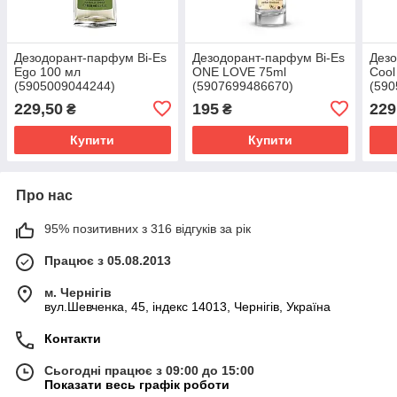
Дезодорант-парфум Bi-Es
Дезодорант-парфум Bi-Es
Дезо
Ego 100 мл
ONE LOVE 75ml
Сool
(5905009044244)
(5907699486670)
(590
229,50
195
229
₴
₴
Купити
Купити
Про нас
95% позитивних з 316 відгуків за рік
Працює з 05.08.2013
м. Чернігів
вул.Шевченка, 45, індекс 14013, Чернігів, Україна
Контакти
Сьогодні працює з 09:00 до 15:00
Показати весь графік роботи