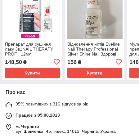
Препарат для сушіння
Відновлення нігтів Eveline
Муль
лаку 3в1NAIL THERAPY
Nail Therapy Professional
преп
PROF , 12мл
Silver Shine Nail Здорові
для 
(5903416001423)
нігті 8в1 12 мл
нігт
148,50
156
148
₴
₴
(590
Купити
Купити
Про нас
95% позитивних з 316 відгуків за рік
Працює з 05.08.2013
м. Чернігів
вул.Шевченка, 45, індекс 14013, Чернігів, Україна