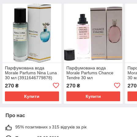
Парфумована вода
Парфумована вода
Пар
Morale Parfums Nina Luna
Morale Parfums Chance
Mora
30 мл (3911646779878)
Tendre 30 мл
30 м
(3707754983197)
270
270
270
₴
₴
Купити
Купити
Про нас
95% позитивних з 315 відгуків за рік