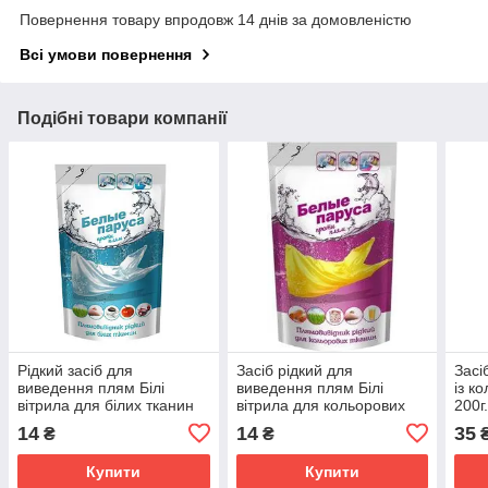
Повернення товару впродовж 14 днів за домовленістю
Всі умови повернення
Подібні товари компанії
Рідкий засіб для
Засіб рідкий для
Засі
виведення плям Білі
виведення плям Білі
із к
вітрила для білих тканин
вітрила для кольорових
200г
100 мл (4820017661843)
тканин 100 мл
14
14
35
₴
₴
(4820017661850)
Купити
Купити