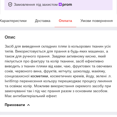
Замовлення під захистом
Характеристики
Доставка
Оплата
Умови повернення
Опис
Засіб для виведення складних плям із кольорових тканин усіх
типів. Використовується для прання в будь-яких машинах, а
також для ручного прання. Завдяки активному кисню, який
піклується про фактуру та колір тканини, засіб ефективно
виводить з тканин плями від кави, чаю, фруктових та овочевих
соків, червоного вина, фруктів, кетчупу, шоколаду, макіяжу,
сонцезахисної
косметики
, косметичних кремів, йоду, зелені .п.
Інгібітор перенесення кольору перешкоджає процесу линяння
та освіжає колір. Можливе використання окремого засобу при
замочуванні так і під час прання разом з основним засобом.
Має антибактеріальний ефект.
Приховати