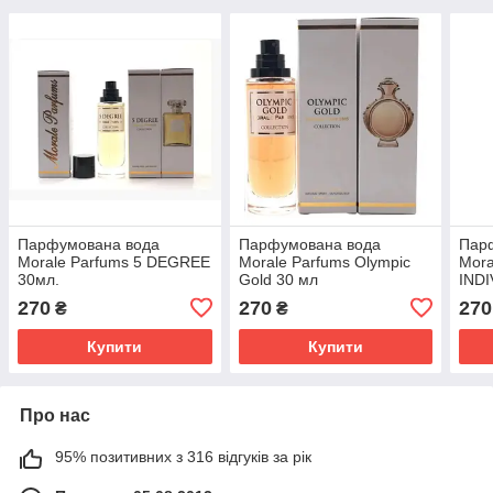
Парфумована вода
Парфумована вода
Пар
Morale Parfums 5 DEGREE
Morale Parfums Olympic
Mora
30мл.
Gold 30 мл
INDI
(3725474136983)
(383
270
270
270
₴
₴
Купити
Купити
Про нас
95% позитивних з 316 відгуків за рік