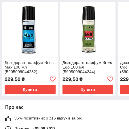
Дезодорант парфум Bi-es
Дезодорант-парфум Bi-Es
Дезо
Max 100 мл
Ego 100 мл
Сool
(5905009044282)
(5905009044244)
(590
229,50
229,50
229
₴
₴
Купити
Купити
Про нас
95% позитивних з 316 відгуків за рік
Працює з 05.08.2013