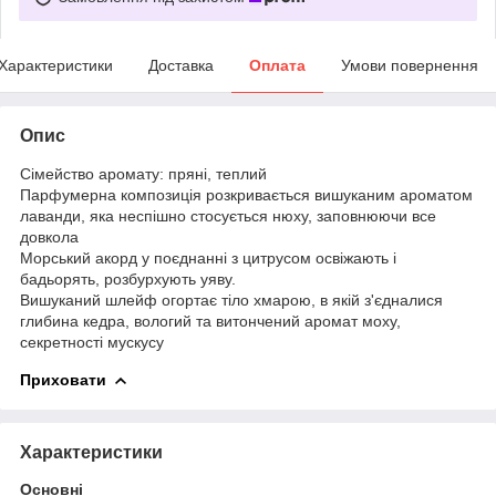
Характеристики
Доставка
Оплата
Умови повернення
Опис
Сімейство аромату: пряні, теплий
Парфумерна композиція розкривається вишуканим ароматом
лаванди, яка неспішно стосується нюху, заповнюючи все
довкола
Морський акорд у поєднанні з цитрусом освіжають і
бадьорять, розбурхують уяву.
Вишуканий шлейф огортає тіло хмарою, в якій з'єдналися
глибина кедра, вологий та витончений аромат моху,
секретності мускусу
Приховати
Характеристики
Основні