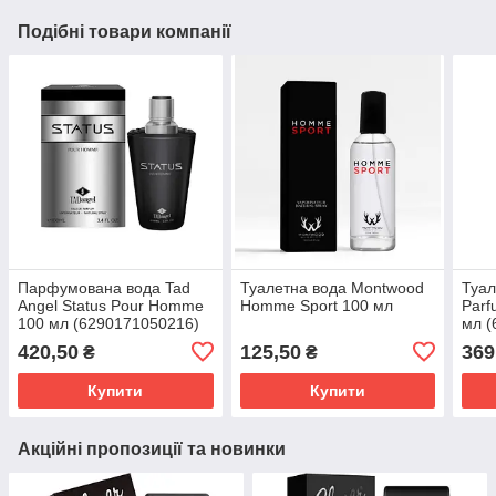
Подібні товари компанії
Парфумована вода Tad
Туалетна вода Montwood
Туал
Angel Status Pour Homme
Homme Sport 100 мл
Parf
100 мл (6290171050216)
мл (
420,50
125,50
369
₴
₴
Купити
Купити
Акційні пропозиції та новинки