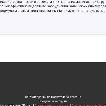
 використовуватися як в автоматичних пральних машинах, так і в ру
рошок ефективно видаляє всі забруднення, залишаючи білизну без
формула містить активні ензими, які підтримують і полегшують про
Сайт створений на маркетплейсі
Prom.ua
Продавець на Bigl.ua
Інтернет-магазин "E-mag" |
Поскаржитися на контент
|
Політика конфіденційнос