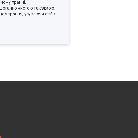
чному пранні.
доганно чистою та свіжою,
цес прання, усуваючи стійкі
ті