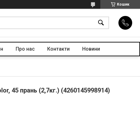
Кошик
ін
Про нас
Контакти
Новини
r, 45 прань (2,7кг.) (4260145998914)