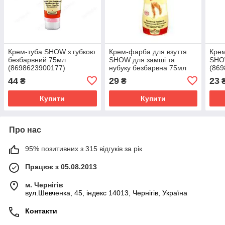
Крем-туба SHOW з губкою
Крем-фарба для взуття
Крем
безбарвний 75мл
SHOW для замші та
SHO
(8698623900177)
нубуку безбарвна 75мл
(869
(8698623900450)
44
29
23
₴
₴
Купити
Купити
Про нас
95% позитивних з 315 відгуків за рік
Працює з 05.08.2013
м. Чернігів
вул.Шевченка, 45, індекс 14013, Чернігів, Україна
Контакти