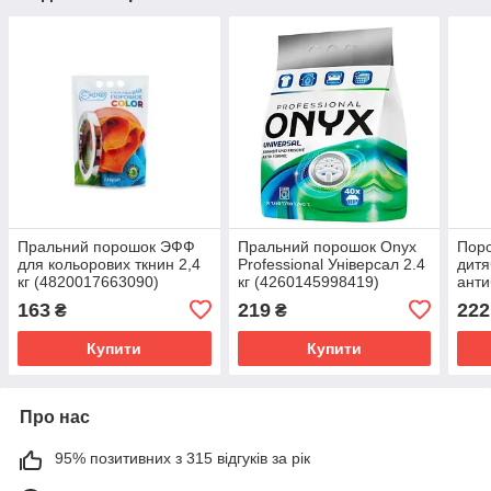
Пральний порошок ЭФФ
Пральний порошок Onyx
Пор
для кольорових ткнин 2,4
Professional Універсал 2.4
дитя
кг (4820017663090)
кг (4260145998419)
анти
Ушас
163
219
222
₴
₴
(482
Купити
Купити
Про нас
95% позитивних з 315 відгуків за рік