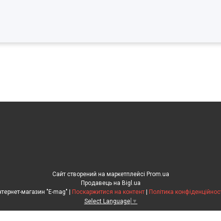
Сайт створений на маркетплейсі
Prom.ua
Продавець на Bigl.ua
Інтернет-магазин "E-mag" |
Поскаржитися на контент
|
Політика конфіденційнос
Select Language
▼