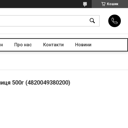
Кошик
ін
Про нас
Контакти
Новини
лиця 500г (4820049380200)