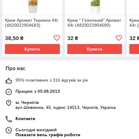
Крем Аромат Теремок 44г
Крем " Гігієнічний" Аромат
Крем
(4820022904683)
44г (4820022904690)
44г 
38,50
32
32
₴
₴
Купити
Купити
Про нас
95% позитивних з 316 відгуків за рік
Працює з 05.08.2013
м. Чернігів
вул.Шевченка, 45, індекс 14013, Чернігів, Україна
Контакти
Сьогодні вихідний
Показати весь графік роботи