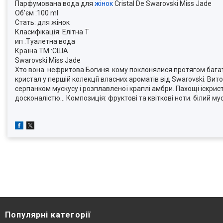
Парфумована вода для
жінок
Cristal De Swarovski Miss Jade
Об'єм :100 ml
Стать: для жінок
Класифікація: Елітна Т
ип :Туалетна вода
Країна ТМ :США
Swarovski Miss Jade
Хто вона. нефритова Богиня. кому поклонялися протягом багат
кристал у першій колекції власних ароматів від Swarovski. Вит
серпанком мускусу і розплавленої краплі амбри. Пахощі іскристих
досконалістю… Композиція: фруктові та квіткові ноти. білий мус
Популярні категорії