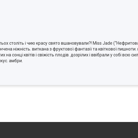
ьох століть і чию красу свято вшановували?! Miss Jade (“Нефритов
ончена ніжність. виткана з фруктової фантазії та квіткової пишноти
 на сонці квітів і свіжість плодів. дозрілих і ввібрали у собі всю си
кус. амбри.