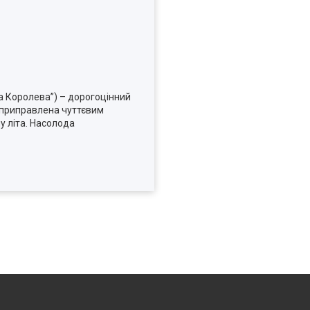
а Королева”) – дорогоцінний
. приправлена чуттєвим
лу літа. Насолода