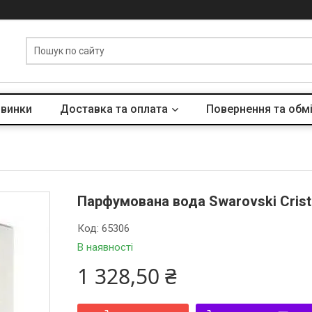
винки
Доставка та оплата
Повернення та обм
Парфумована вода Swarovski Crista
Код:
65306
В наявності
1 328,50 ₴