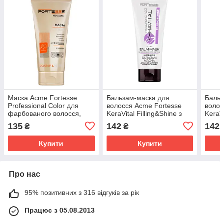
Маска Acme Fortesse
Бальзам-маска для
Баль
Professional Color для
волосся Acme Fortesse
воло
фарбованого волосся,
KeraVital Filling&Shine з
Kera
200 мл (4823115500205)
гіалуроновою кислотою
коко
135
142
142
₴
₴
200 мл (4823115504548)
(482
Купити
Купити
Про нас
95% позитивних з 316 відгуків за рік
Працює з 05.08.2013