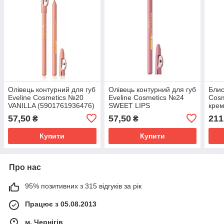
Олівець контурний для губ
Олівець контурний для губ
Блис
Eveline Cosmetics №20
Eveline Cosmetics №24
Cosm
VANILLA (5901761936476)
SWEET LIPS
крем
(5901761969764)
(590
57,50
57,50
211
₴
₴
Купити
Купити
Про нас
95% позитивних з 315 відгуків за рік
Працює з 05.08.2013
м. Чернігів