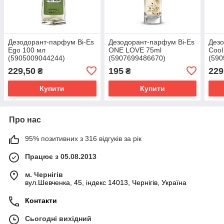
Дезодорант-парфум Bi-Es
Дезодорант-парфум Bi-Es
Дезо
Ego 100 мл
ONE LOVE 75ml
Сool
(5905009044244)
(5907699486670)
(590
229,50
195
229
₴
₴
Купити
Купити
Про нас
95% позитивних з 316 відгуків за рік
Працює з 05.08.2013
м. Чернігів
вул.Шевченка, 45, індекс 14013, Чернігів, Україна
Контакти
Сьогодні вихідний