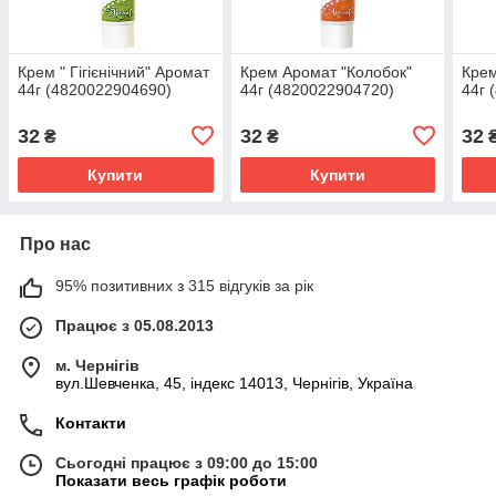
Крем " Гігієнічний" Аромат
Крем Аромат "Колобок"
Крем
44г (4820022904690)
44г (4820022904720)
44г 
32
32
32
₴
₴
Купити
Купити
Про нас
95% позитивних з 315 відгуків за рік
Працює з 05.08.2013
м. Чернігів
вул.Шевченка, 45, індекс 14013, Чернігів, Україна
Контакти
Сьогодні працює з 09:00 до 15:00
Показати весь графік роботи