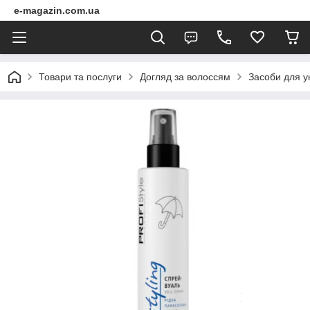
e-magazin.com.ua
Товари та послуги
Догляд за волоссям
Засоби для у