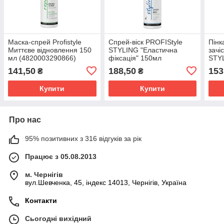
Маска-спрей Profistyle
Спрей-віск PROFIStyle
Пінк
Миттєве відновлення 150
STYLING "Еластична
зачі
мл (4820003290866)
фіксація" 150мл
STYL
(4820003291689)
(482
141,50
188,50
153
₴
₴
Купити
Купити
Про нас
95% позитивних з 316 відгуків за рік
Працює з 05.08.2013
м. Чернігів
вул.Шевченка, 45, індекс 14013, Чернігів, Україна
Контакти
Сьогодні вихідний