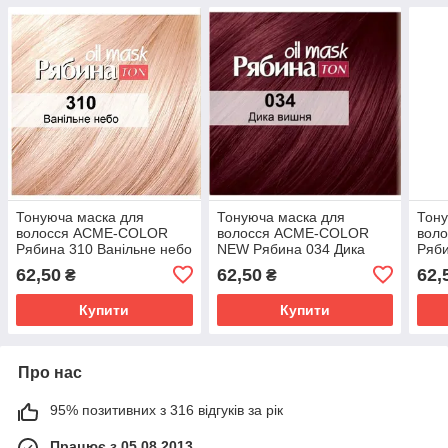
Тонуюча маска для
Тонуюча маска для
Тону
волосся АСME-COLOR
волосся АСME-COLOR
вол
Рябина 310 Ванільне небо
NEW Рябина 034 Дика
Ряби
NEW (4820197009404)
вишня (4820197009411)
NEW
62,50
62,50
62,
₴
₴
Купити
Купити
Про нас
95% позитивних з 316 відгуків за рік
Працює з 05.08.2013