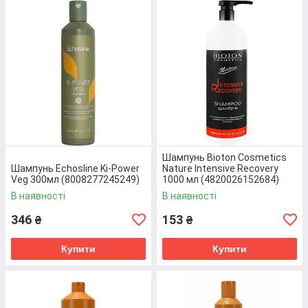
Шампунь для сухої та чутливої
шкіри голови Bio Botanical 330ml
(3800010528658)
До складу входять екстракти лікарських рослин
які володіють виразною протизапальною,
заспокійливою та зволожуючою властивостями.
Його регулярне застосування надає зачісці
породнього блиску, объему, шовковистості та
приємного аромату
Шампунь Bioton Cosmetics
Перейти до товару
Шампунь Echosline Ki-Power
Naturе Intensive Recovery
Veg 300мл (8008277245249)
1000 мл (4820026152684)
В наявності
В наявності
346
153
₴
₴
Купити
Купити