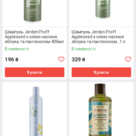
Перейти до товару
Шампунь Jerden Proff
Шампунь Jerden Proff
Appleseed з олією насіння
Appleseed з олією насіння
яблука та пантенолом 400мл
яблука та пантенолом , 1 л
(4823085630247)
(4823085630230)
Усі позиції каталогу!
В наявності
В наявності
196
329
₴
₴
ПЕРЕВАГИ КОМПАНІЇ «E-MAG»
Купити
Купити
РІЗНОМАНІТНИЙ АСОРТИМЕНТ