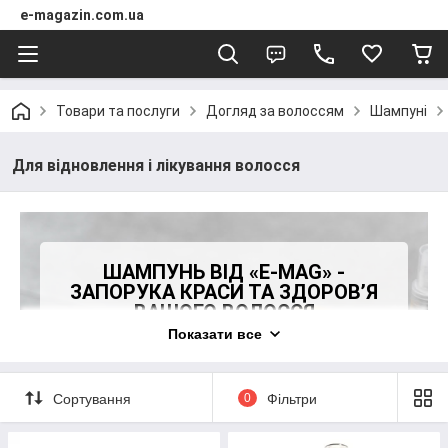
e-magazin.com.ua
Товари та послуги
Догляд за волоссям
Шампуні
Для відновлення і лікування волосся
ШАМПУНЬ ВІД «E-MAG» -
ЗАПОРУКА КРАСИ ТА ЗДОРОВ’Я
ВАШОГО ВОЛОССЯ
Показати все
ЛЕГКЕ, ШОВКОВИСТЕ, ДОГЛЯНУТЕ
ВОЛОССЯ – МРІЯ КОЖНОГО. АЛЕ НА
ЖАЛЬ СУЧАСНИЙ РИТМ
ЖИТТЯ,ЕКОЛОГІЯ ТА СТРЕСОВІ
Сортування
0
Фільтри
НАВАНТАЖЕННЯ НЕ СПРИЯЮТЬ ЙОГО
КРАСІ ТА ЗДОРОВОМУ ВИГЛЯДУ.