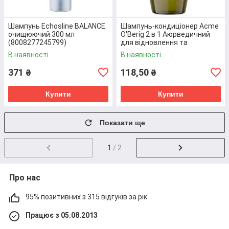
У каталозі інтернет-магазину представлені
шампуні
для сухого і фарбованого волосся
у
Шампунь Echosline BALANCE
Шампунь-кондиціонер Acme
різноманітному асортименті, який постійно
очищюючий 300 мл
O'Berig 2 в 1 Аюрведичний
оновлюється. Своїм покупцям ми пропонуємо
(8008277245799)
для відновлення та
тільки оригінальні товари від виробників, що добре
живлення волосся 500 мл
В наявності
В наявності
зарекомендували себе на ринку.
(4823115503589)
371
118,50
₴
₴
Купити
Купити
Показати ще
ПЕРЕВАГИ У ЦІНІ
1
/ 2
Реалізуємо шампунь для відновлення волосся
практично за вартістю виробника. Здійснюємо
Про нас
прямі поставки від відомих європейських брендів,
оминаючи посередників. У нас лише оригінальна
95% позитивних з 315 відгуків за рік
продукція перевірених марок.
Працює з 05.08.2013