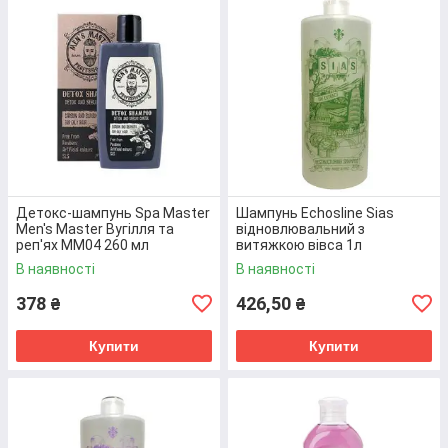
Компанія «E-MAG» пропонує ефективні засоби
для відновлення волосся від відомих брендів
та продукцію власного виробництва.
Перейти до вибору
Детокс-шампунь Spa Master
Шампунь Echosline Sias
ТОПОВІ ПОЗИЦІЇ
Men's Master Вугілля та
відновлювальний з
реп'ях ММ04 260 мл
витяжкою вівса 1л
(3800010528146)
(8008277132198)
В наявності
В наявності
378
426,50
₴
₴
Купити
Купити