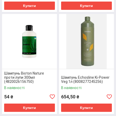
Купити
Купити
Перейти до товару
Шампунь Bioton Nature
проти лупи 300мл
Шампунь Echosline Ki-Power
(4820026156750)
Veg 1л (8008277245256)
В наявності
В наявності
54
654,50
₴
₴
Купити
Купити