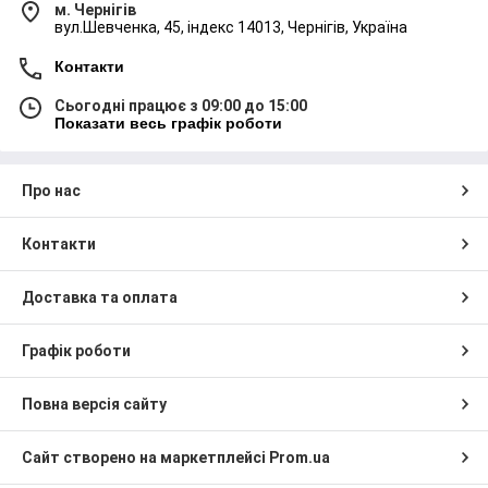
м. Чернігів
вул.Шевченка, 45, індекс 14013, Чернігів, Україна
Контакти
Сьогодні працює з 09:00 до 15:00
Показати весь графік роботи
ЗНИЖКИ НА ОПТ
Практикується гнучка система знижок та акцій. При
покупці більше однієї упаковки товар відпускається
Про нас
за значно нижчою ціною. До того ж на багато
позицій пропонуються акції, різного роду бонуси.
Контакти
Доставка та оплата
Графік роботи
Повна версія сайту
ВЛАСНА ТОРГОВА МАРКА
Сайт створено на маркетплейсі
Prom.ua
Компанія спеціалізується на виготовленні
професійних аксесуарів для волосся. Пропонуємо