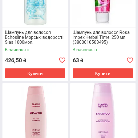
Шампунь для волосся
Шампунь для волосся Rosa
Echosline Морські водорості
Impex Herbal Time, 250 мл
Sias 1000мол.
(3800010503495)
(8008277132204)
В наявності
В наявності
426,50
63
₴
₴
Купити
Купити
Шампунь фарбуючий для волосся
Men's Master коричневий саше 10
мл х 25 шт (3800010528351)