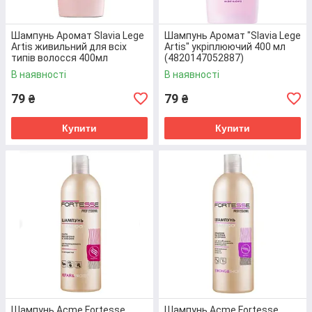
Застосовуючи даний засіб Ви зможете миттєво
позбутися сивини, додасте зачісці яскравого
насиченого коричневого відтінку та природного
Шампунь Аромат Slavia Lege
Шампунь Аромат "Slavia Lege
блиску. Крім косметичного, ви ще й отримаєте
Artis живильний для всіх
Artis" укріплюючий 400 мл
лікувальний ефект, завдяки конопляній олії, що
типів волосся 400мл
(4820147052887)
(4820147052856)
входить до його складу.
В наявності
В наявності
79
79
₴
₴
Перейти до товару
Купити
Купити
Шампунь Acme Fortesse
Шампунь Acme Fortesse