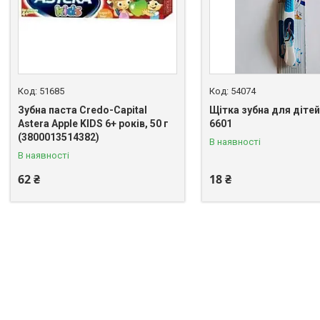
51685
54074
Зубна паста Credo-Capital
Щітка зубна для діте
Astera Apple KIDS 6+ років, 50 г
6601
(3800013514382)
В наявності
В наявності
62 ₴
18 ₴