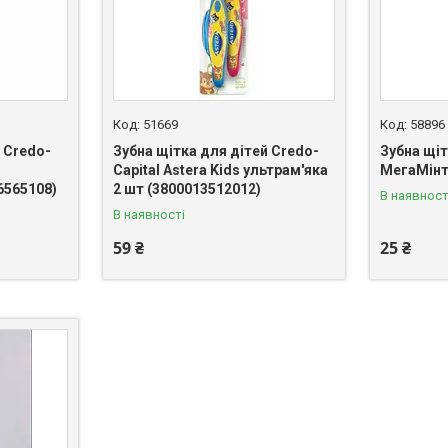
51669
58896
 Credo-
Зубна щітка для дітей Credo-
Зубна щіт
Capital Astera Kids ультрам'яка
МегаМінт
6565108)
2 шт (3800013512012)
В наявност
В наявності
59 ₴
25 ₴