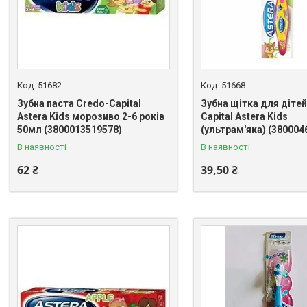
51682
51668
Зубна паста Credo-Capital
Зубна щітка для дітей
Astera Kids морозиво 2-6 років
Capital Astera Kids
50мл (3800013519578)
(ультрам'яка) (380004
В наявності
В наявності
62 ₴
39,50 ₴