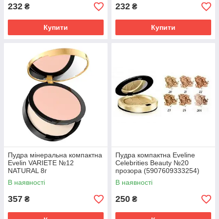
232
232
₴
₴
Купити
Купити
Пудра мінеральна компактна
Пудра компактна Eveline
Evelin VARIETE №12
Celebrities Beauty №20
NATURAL 8г
прозора (5907609333254)
(5903416030980)
В наявності
В наявності
357
250
₴
₴