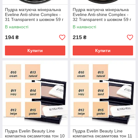
Пудра матуюча мінеральна
Пудра матуюча мінеральна
Eveline Anti-shine Complex -
Eveline Anti-shine Complex -
31 Transparent з шовком 59 г
32 Transparent з шовком 59 г
(5901761904468)
(5901761904482)
В наявності
В наявності
194
215
₴
₴
Купити
Купити
Пудра Evelin Beauty Line
Пудра Evelin Beauty Line
компактна оксамитова тон 10
компактна оксамитова тон 11