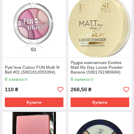
Пудра компактная Eveline
Рум"яна Colour FUN Multi 9г
Matt My Day Loose Powder
Bell #01 (5901812093394)
Banana (5901761980684)
В наявності
В наявності
110
268,50
₴
₴
Купити
Купити