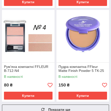
Купити
Купити
Рум'яна компактні FFLEUR
Пудра компактна FFleur
B-712-N4
Matte Finish Powder 5 ТК-25
В наявності
В наявності
80
150
₴
₴
Купити
Купити
Показати ще