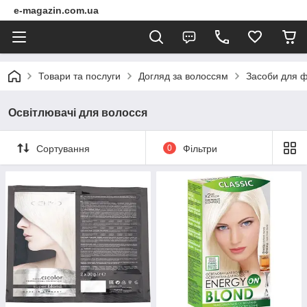
e-magazin.com.ua
Товари та послуги
Догляд за волоссям
Засоби для ф
Освітлювачі для волосся
Сортування
0
Фільтри