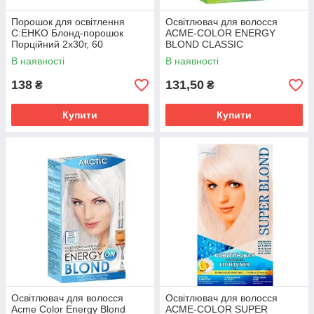
Порошок для освітлення
Освітлювач для волосся
C:EHKO Блонд-порошок
ACME-COLOR ENERGY
Порційний 2х30г, 60
BLOND CLASSIC
мл(4012498891950)
(4820197009541)
В наявності
В наявності
138
131,50
₴
₴
Купити
Купити
Освітлювач для волосся
Освітлювач для волосся
Acme Color Energy Blond
ACME-COLOR SUPER