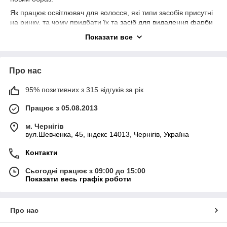
Як працює освітлювач для волосся, які типи засобів присутні
на ринку, та чому придбати їх та
засіб для видалення фарби
зі шкіри краще в інтернет-магазині E-MAG? Про це
Показати все
спеціалісти нашої компанії розповідають далі.
Освітлювачі: коротка характеристика
Про нас
Освітлення волосся - це доволі складна процедура, яка
проводиться у декілька етапів. Варто одразу відзначити:
95% позитивних з 315 відгуків за рік
навіть професіоналам не завжди вдається досягти бажаного
результату, адже чим темніше волосся, тим важче
Працює з 05.08.2013
відбувається зміна кольору.
На даний момент на ринку засоби для освітлення волосся
м. Чернігів
вул.Шевченка, 45, індекс 14013, Чернігів, Україна
доступні у наступних формах:
· порошок;
Контакти
· паста;
Сьогодні працює з 09:00 до 15:00
· крем-фарба.
Показати весь графік роботи
Якому варіанту надати перевагу? Вибір лише за вами, однак
варто звертати увагу на склад товару. Так, на ринку є засоби,
що містять аміак, так і товари без нього. Перші є доволі
Про нас
агресивними, однак дозволяють отримати швидкий результат,