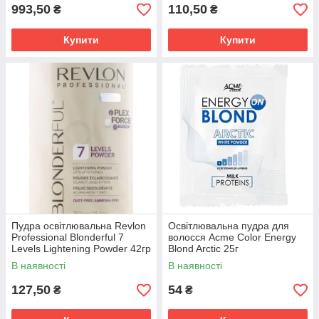
993,50
110,50
₴
₴
Купити
Купити
Пудра освітлювальна Revlon
Освітлювальна пудра для
Professional Blonderful 7
волосся Acme Color Energy
Levels Lightening Powder 42гр
Blond Arctic 25г
Пакет
(4823115503862)
В наявності
В наявності
127,50
54
₴
₴