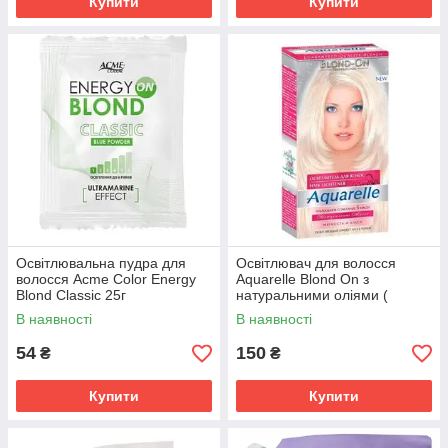
Купити
Купити
Освітлювальна пудра для
Освітлювач для волосся
волосся Acme Color Energy
Aquarelle Blond On з
Blond Classic 25г
натуральними оліями (
(4823115503879)
3800023404581)
В наявності
В наявності
54
150
₴
₴
Купити
Купити