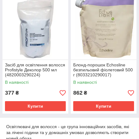
Засіб для освітлення волосся
Блонд-порошок Echosline
Profistyle Деколор 500 мл
безпильовий фіолетовий 500
(4820003290224)
г (8033210290017)
В наявності
В наявності
377
862
₴
₴
Купити
Купити
Освітлювачі для волосся - це група інноваційних засобів, які
за лічені години та у домашніх умовах дозволяють створити
новий образ.