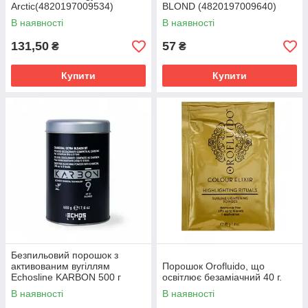
Arctic(4820197009534)
BLOND (4820197009640)
В наявності
В наявності
131,50
57
₴
₴
Купити
Купити
Безпильовий порошок з
активованим вугіллям
Порошок Orofluido, що
Echosline KARBON 500 г
освітлює безаміачний 40 г.
(8008277234946)
В наявності
В наявності