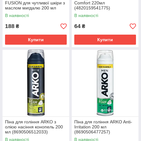
FUSION для чутливої шкіри з
Comfort 220мл
маслом мигдалю 200 мл
(4820159541775)
(7702018464692)
В наявності
В наявності
188
64
₴
₴
Купити
Купити
Піна для гоління ARKO з
Піна для гоління ARKO Anti-
олією насіння конопель 200
Irritation 200 мл
мл (8690506512033)
(8690506477257)
В наявності
В наявності