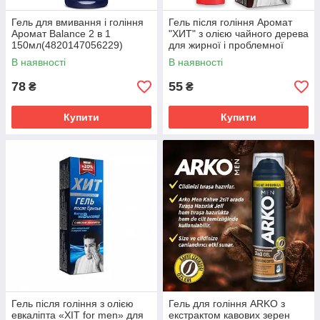
Гель для вмивання і гоління
Гель після гоління Аромат
Аромат Balance 2 в 1
"ХИТ" з олією чайного дерева
150мл(4820147056229)
для жирної і проблемної
шкіри (4820022904522)
В наявності
В наявності
78
55
₴
₴
Купити
Купити
Гель після гоління з олією
Гель для гоління ARKO з
евкаліпта «ХІТ for men» для
екстрактом кавових зерен