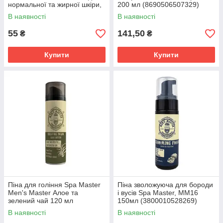
нормальної та жирної шкіри,
200 мл (8690506507329)
70 г (4820022904539)
В наявності
В наявності
55
141,50
₴
₴
Купити
Купити
Піна для гоління Spa Master
Піна зволожуюча для бороди
Men's Master Алое та
і вусів Spa Master, MM16
зелений чай 120 мл
150мл (3800010528269)
(3800010528184)
В наявності
В наявності