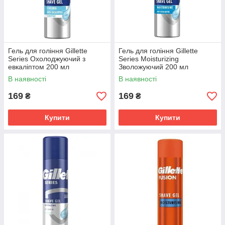
Гель для гоління Gillette
Гель для гоління Gillette
Series Охолоджуючий з
Series Moisturizing
евкаліптом 200 мл
Зволожуючий 200 мл
(7702018457786)
(3014260220051)
В наявності
В наявності
169
169
₴
₴
Купити
Купити